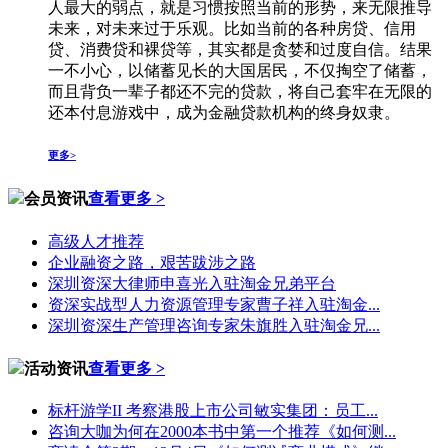
人最大的弱点，就是习惯按照当前的形势，来无限推导
未来，对未来过于乐观。比如当前的各种房贷、信用
贷、消费贷和裸贷等，其实都是贪婪和过度自信。结果
一不小心，以储蓄见长的大国居民，不仅掏空了储蓄，
而且背负一辈子都还不完的贷款，将自己套牢在无限的
还本付息游戏中，成为金融贷款机构的终身奴隶。
更多>
会员资讯
查看更多 >
高级人才推荐
企业融资之路，艰苦跋涉之路
深圳资深大律师申喜光入驻淘金兄弟平台
资深实战型人力资源管理专家曹子祥入驻淘金...
深圳资深生产管理咨询专家朱旗胜入驻淘金兄...
活动资讯
查看更多 >
标杆游学II 考察港股上市公司敏实集团：员工...
咨询大咖为何在2000本书中第一个推荐《如何测...