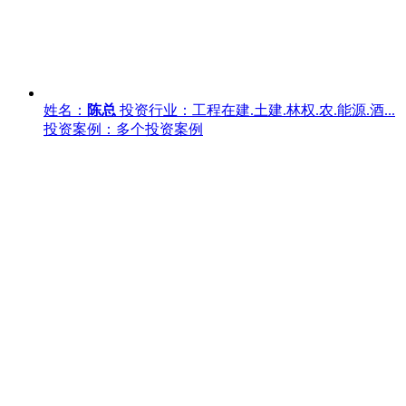
姓名：
陈总
投资行业：工程在建.土建.林权.农.能源.酒...
投资案例：多个投资案例