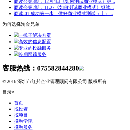
商读会第3期，12月4日《如何测试商业模式》继...
商读会第2期，11.27《如何测试商业模式》继续...
商读-01 成功第一步：做好商业模式测试（上）...
为何选择淘金兄弟
一揽子解决方案
高效的信息配置
专业的投融服务
长期跟踪服务
客服热线：
075582844280
© 2016 深圳市红邦企业管理顾问有限公司 版权所有
目录
×
首页
找投资
找项目
投融学院
投融服务