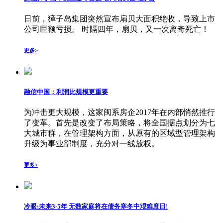
日前，獐子岛集团突然宣布扇贝大面积绝收，导致上市
公司巨额亏损。 时隔四年，扇贝，又一次离奇死亡！
更多>
融信中国：利润比规模更重要
为冲击更大规模，这家闽系房企2017年在内部悄然推行
了变革。首先是改变了布局策略，将全国据点划分为七
大城市群，在管理架构方面，从原有的区域型管理架构
升级为事业部制度，充分对一线放权。
更多>
冷眼:未来3-5年 无数家庭将在债务寒冬中艰难度日!