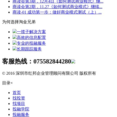
商读会第3期，12月4日《如何测试商业模式》继...
商读会第2期，11.27《如何测试商业模式》继续...
商读-01 成功第一步：做好商业模式测试（上）...
为何选择淘金兄弟
一揽子解决方案
高效的信息配置
专业的投融服务
长期跟踪服务
客服热线：
075582844280
© 2016 深圳市红邦企业管理顾问有限公司 版权所有
目录
×
首页
找投资
找项目
投融学院
投融服务