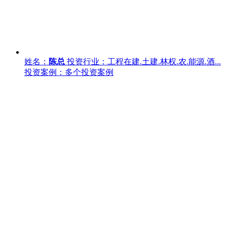
姓名：
陈总
投资行业：工程在建.土建.林权.农.能源.酒...
投资案例：多个投资案例