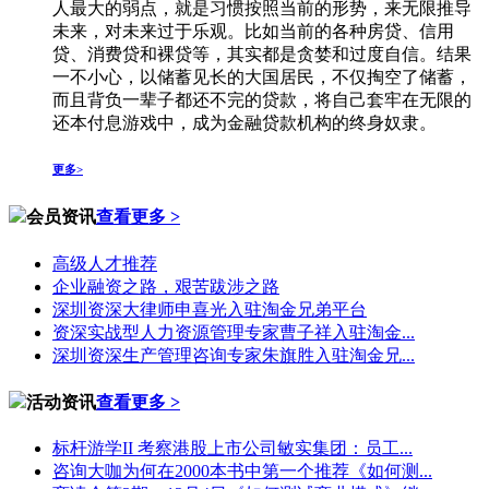
人最大的弱点，就是习惯按照当前的形势，来无限推导
未来，对未来过于乐观。比如当前的各种房贷、信用
贷、消费贷和裸贷等，其实都是贪婪和过度自信。结果
一不小心，以储蓄见长的大国居民，不仅掏空了储蓄，
而且背负一辈子都还不完的贷款，将自己套牢在无限的
还本付息游戏中，成为金融贷款机构的终身奴隶。
更多>
会员资讯
查看更多 >
高级人才推荐
企业融资之路，艰苦跋涉之路
深圳资深大律师申喜光入驻淘金兄弟平台
资深实战型人力资源管理专家曹子祥入驻淘金...
深圳资深生产管理咨询专家朱旗胜入驻淘金兄...
活动资讯
查看更多 >
标杆游学II 考察港股上市公司敏实集团：员工...
咨询大咖为何在2000本书中第一个推荐《如何测...