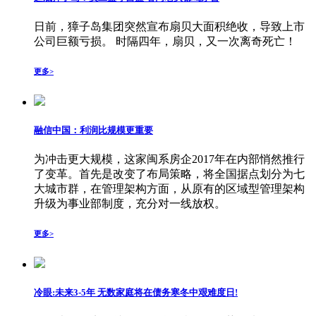
日前，獐子岛集团突然宣布扇贝大面积绝收，导致上市
公司巨额亏损。 时隔四年，扇贝，又一次离奇死亡！
更多>
融信中国：利润比规模更重要
为冲击更大规模，这家闽系房企2017年在内部悄然推行
了变革。首先是改变了布局策略，将全国据点划分为七
大城市群，在管理架构方面，从原有的区域型管理架构
升级为事业部制度，充分对一线放权。
更多>
冷眼:未来3-5年 无数家庭将在债务寒冬中艰难度日!