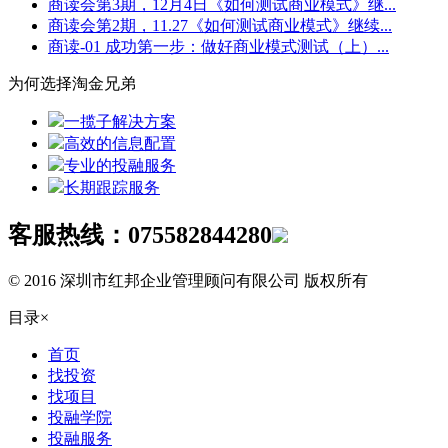
商读会第3期，12月4日《如何测试商业模式》继...
商读会第2期，11.27《如何测试商业模式》继续...
商读-01 成功第一步：做好商业模式测试（上）...
为何选择淘金兄弟
一揽子解决方案
高效的信息配置
专业的投融服务
长期跟踪服务
客服热线：
075582844280
© 2016 深圳市红邦企业管理顾问有限公司 版权所有
目录
×
首页
找投资
找项目
投融学院
投融服务