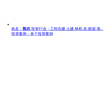
姓名：
陈总
投资行业：工程在建.土建.林权.农.能源.酒...
投资案例：多个投资案例