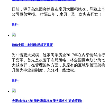
日前，獐子岛集团突然宣布扇贝大面积绝收，导致上市
公司巨额亏损。 时隔四年，扇贝，又一次离奇死亡！
更多>
融信中国：利润比规模更重要
为冲击更大规模，这家闽系房企2017年在内部悄然推行
了变革。首先是改变了布局策略，将全国据点划分为七
大城市群，在管理架构方面，从原有的区域型管理架构
升级为事业部制度，充分对一线放权。
更多>
冷眼:未来3-5年 无数家庭将在债务寒冬中艰难度日!