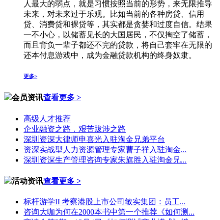
人最大的弱点，就是习惯按照当前的形势，来无限推导
未来，对未来过于乐观。比如当前的各种房贷、信用
贷、消费贷和裸贷等，其实都是贪婪和过度自信。结果
一不小心，以储蓄见长的大国居民，不仅掏空了储蓄，
而且背负一辈子都还不完的贷款，将自己套牢在无限的
还本付息游戏中，成为金融贷款机构的终身奴隶。
更多>
会员资讯
查看更多 >
高级人才推荐
企业融资之路，艰苦跋涉之路
深圳资深大律师申喜光入驻淘金兄弟平台
资深实战型人力资源管理专家曹子祥入驻淘金...
深圳资深生产管理咨询专家朱旗胜入驻淘金兄...
活动资讯
查看更多 >
标杆游学II 考察港股上市公司敏实集团：员工...
咨询大咖为何在2000本书中第一个推荐《如何测...