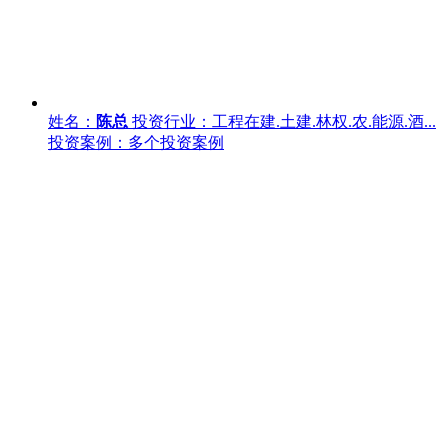
姓名：
陈总
投资行业：工程在建.土建.林权.农.能源.酒...
投资案例：多个投资案例