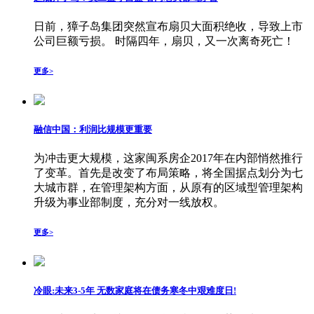
日前，獐子岛集团突然宣布扇贝大面积绝收，导致上市
公司巨额亏损。 时隔四年，扇贝，又一次离奇死亡！
更多>
融信中国：利润比规模更重要
为冲击更大规模，这家闽系房企2017年在内部悄然推行
了变革。首先是改变了布局策略，将全国据点划分为七
大城市群，在管理架构方面，从原有的区域型管理架构
升级为事业部制度，充分对一线放权。
更多>
冷眼:未来3-5年 无数家庭将在债务寒冬中艰难度日!