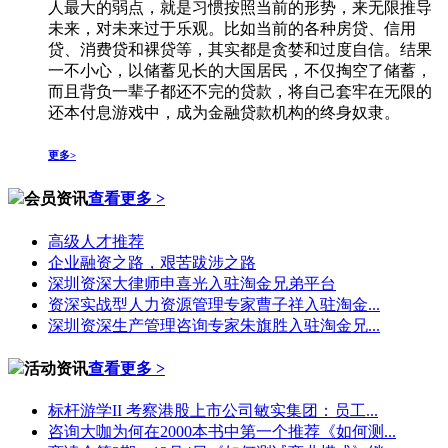
人最大的弱点，就是习惯按照当前的形势，来无限推导
未来，对未来过于乐观。比如当前的各种房贷、信用
贷、消费贷和裸贷等，其实都是贪婪和过度自信。结果
一不小心，以储蓄见长的大国居民，不仅掏空了储蓄，
而且背负一辈子都还不完的贷款，将自己套牢在无限的
还本付息游戏中，成为金融贷款机构的终身奴隶。
更多>
会员资讯
查看更多 >
高级人才推荐
企业融资之路，艰苦跋涉之路
深圳资深大律师申喜光入驻淘金兄弟平台
资深实战型人力资源管理专家曹子祥入驻淘金...
深圳资深生产管理咨询专家朱旗胜入驻淘金兄...
活动资讯
查看更多 >
标杆游学II 考察港股上市公司敏实集团：员工...
咨询大咖为何在2000本书中第一个推荐《如何测...