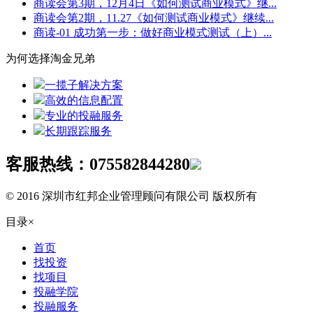
商读会第3期，12月4日《如何测试商业模式》继...
商读会第2期，11.27《如何测试商业模式》继续...
商读-01 成功第一步：做好商业模式测试（上）...
为何选择淘金兄弟
一揽子解决方案
高效的信息配置
专业的投融服务
长期跟踪服务
客服热线：
075582844280
© 2016 深圳市红邦企业管理顾问有限公司 版权所有
目录
×
首页
找投资
找项目
投融学院
投融服务