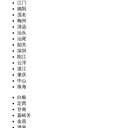
江门
揭阳
茂名
梅州
清远
汕头
汕尾
韶关
深圳
阳江
云浮
湛江
肇庆
中山
珠海
白银
定西
甘南
嘉峪关
金昌
酒泉