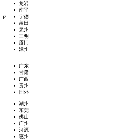
龙岩
南平
宁德
F
莆田
泉州
三明
厦门
漳州
广东
甘肃
广西
贵州
国外
潮州
东莞
佛山
广州
河源
惠州