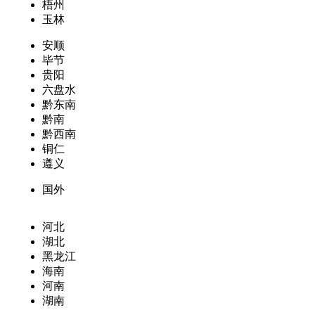
梧州
玉林
安顺
毕节
贵阳
六盘水
黔东南
黔南
黔西南
铜仁
遵义
国外
河北
湖北
黑龙江
海南
河南
湖南