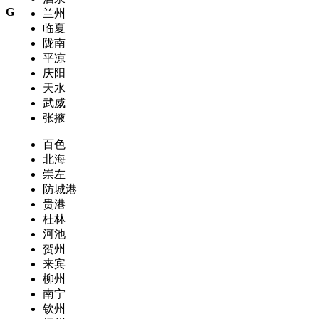
G
兰州
临夏
陇南
平凉
庆阳
天水
武威
张掖
百色
北海
崇左
防城港
贵港
桂林
河池
贺州
来宾
柳州
南宁
钦州