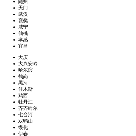
随州
天门
武汉
襄樊
咸宁
仙桃
孝感
宜昌
大庆
大兴安岭
哈尔滨
鹤岗
黑河
佳木斯
鸡西
牡丹江
齐齐哈尔
七台河
双鸭山
绥化
伊春