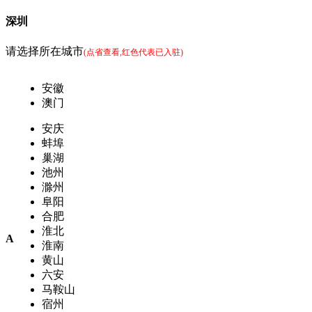
深圳
请选择所在城市
(点省查看,红色代表已入驻)
安徽
澳门
安庆
蚌埠
巢湖
池州
滁州
阜阳
合肥
淮北
A
淮南
黄山
六安
马鞍山
宿州