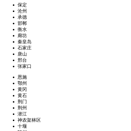
保定
沧州
承德
邯郸
衡水
廊坊
秦皇岛
石家庄
唐山
邢台
张家口
恩施
鄂州
黄冈
黄石
荆门
荆州
潜江
神农架林区
十堰