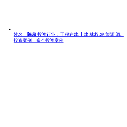
姓名：
陈总
投资行业：工程在建.土建.林权.农.能源.酒...
投资案例：多个投资案例