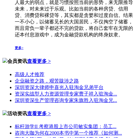
人最大的弱点，就是习惯按照当前的形势，来无限推导
未来，对未来过于乐观。比如当前的各种房贷、信用
贷、消费贷和裸贷等，其实都是贪婪和过度自信。结果
一不小心，以储蓄见长的大国居民，不仅掏空了储蓄，
而且背负一辈子都还不完的贷款，将自己套牢在无限的
还本付息游戏中，成为金融贷款机构的终身奴隶。
更多>
会员资讯
查看更多 >
高级人才推荐
企业融资之路，艰苦跋涉之路
深圳资深大律师申喜光入驻淘金兄弟平台
资深实战型人力资源管理专家曹子祥入驻淘金...
深圳资深生产管理咨询专家朱旗胜入驻淘金兄...
活动资讯
查看更多 >
标杆游学II 考察港股上市公司敏实集团：员工...
咨询大咖为何在2000本书中第一个推荐《如何测...