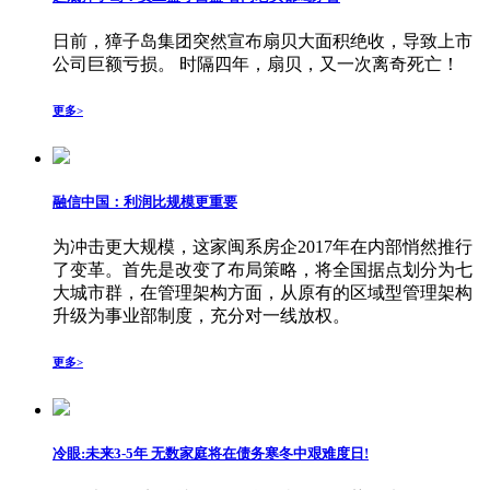
日前，獐子岛集团突然宣布扇贝大面积绝收，导致上市
公司巨额亏损。 时隔四年，扇贝，又一次离奇死亡！
更多>
融信中国：利润比规模更重要
为冲击更大规模，这家闽系房企2017年在内部悄然推行
了变革。首先是改变了布局策略，将全国据点划分为七
大城市群，在管理架构方面，从原有的区域型管理架构
升级为事业部制度，充分对一线放权。
更多>
冷眼:未来3-5年 无数家庭将在债务寒冬中艰难度日!