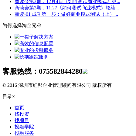
商读会第3期，12月4日《如何测试商业模式》继...
商读会第2期，11.27《如何测试商业模式》继续...
商读-01 成功第一步：做好商业模式测试（上）...
为何选择淘金兄弟
一揽子解决方案
高效的信息配置
专业的投融服务
长期跟踪服务
客服热线：
075582844280
© 2016 深圳市红邦企业管理顾问有限公司 版权所有
目录
×
首页
找投资
找项目
投融学院
投融服务