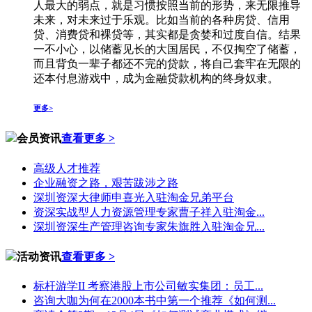
人最大的弱点，就是习惯按照当前的形势，来无限推导
未来，对未来过于乐观。比如当前的各种房贷、信用
贷、消费贷和裸贷等，其实都是贪婪和过度自信。结果
一不小心，以储蓄见长的大国居民，不仅掏空了储蓄，
而且背负一辈子都还不完的贷款，将自己套牢在无限的
还本付息游戏中，成为金融贷款机构的终身奴隶。
更多>
会员资讯
查看更多 >
高级人才推荐
企业融资之路，艰苦跋涉之路
深圳资深大律师申喜光入驻淘金兄弟平台
资深实战型人力资源管理专家曹子祥入驻淘金...
深圳资深生产管理咨询专家朱旗胜入驻淘金兄...
活动资讯
查看更多 >
标杆游学II 考察港股上市公司敏实集团：员工...
咨询大咖为何在2000本书中第一个推荐《如何测...