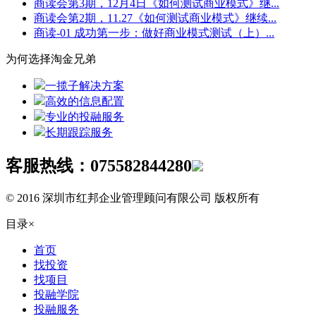
商读会第3期，12月4日《如何测试商业模式》继...
商读会第2期，11.27《如何测试商业模式》继续...
商读-01 成功第一步：做好商业模式测试（上）...
为何选择淘金兄弟
一揽子解决方案
高效的信息配置
专业的投融服务
长期跟踪服务
客服热线：
075582844280
© 2016 深圳市红邦企业管理顾问有限公司 版权所有
目录
×
首页
找投资
找项目
投融学院
投融服务