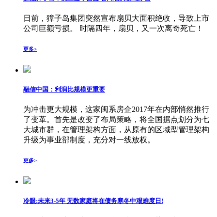
日前，獐子岛集团突然宣布扇贝大面积绝收，导致上市
公司巨额亏损。 时隔四年，扇贝，又一次离奇死亡！
更多>
融信中国：利润比规模更重要
为冲击更大规模，这家闽系房企2017年在内部悄然推行
了变革。首先是改变了布局策略，将全国据点划分为七
大城市群，在管理架构方面，从原有的区域型管理架构
升级为事业部制度，充分对一线放权。
更多>
冷眼:未来3-5年 无数家庭将在债务寒冬中艰难度日!