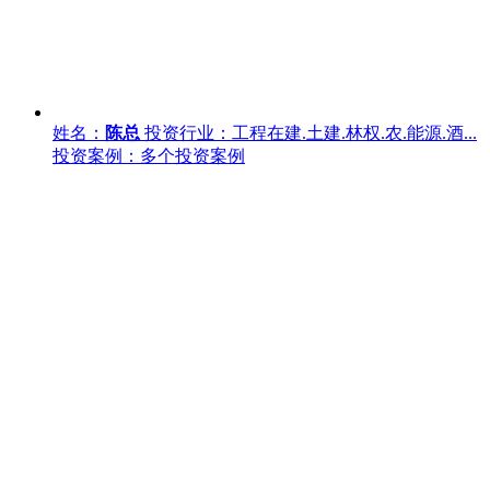
姓名：
陈总
投资行业：工程在建.土建.林权.农.能源.酒...
投资案例：多个投资案例