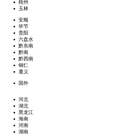
梧州
玉林
安顺
毕节
贵阳
六盘水
黔东南
黔南
黔西南
铜仁
遵义
国外
河北
湖北
黑龙江
海南
河南
湖南