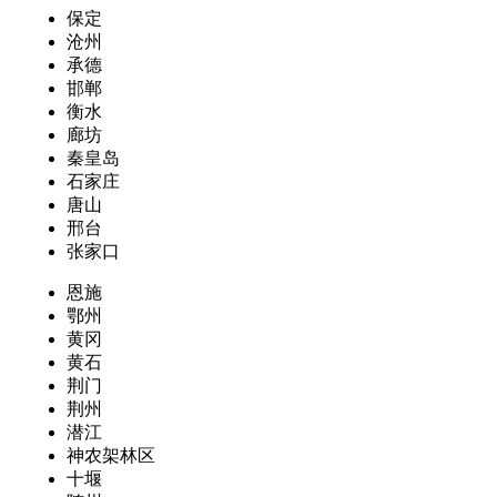
保定
沧州
承德
邯郸
衡水
廊坊
秦皇岛
石家庄
唐山
邢台
张家口
恩施
鄂州
黄冈
黄石
荆门
荆州
潜江
神农架林区
十堰