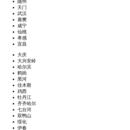
随州
天门
武汉
襄樊
咸宁
仙桃
孝感
宜昌
大庆
大兴安岭
哈尔滨
鹤岗
黑河
佳木斯
鸡西
牡丹江
齐齐哈尔
七台河
双鸭山
绥化
伊春