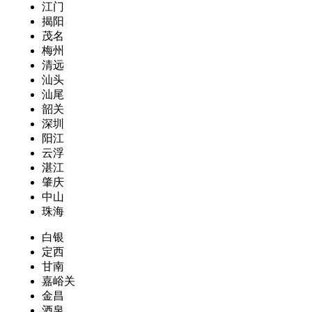
江门
揭阳
茂名
梅州
清远
汕头
汕尾
韶关
深圳
阳江
云浮
湛江
肇庆
中山
珠海
白银
定西
甘南
嘉峪关
金昌
酒泉