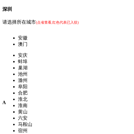
深圳
请选择所在城市
(点省查看,红色代表已入驻)
安徽
澳门
安庆
蚌埠
巢湖
池州
滁州
阜阳
合肥
淮北
A
淮南
黄山
六安
马鞍山
宿州