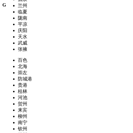
G
兰州
临夏
陇南
平凉
庆阳
天水
武威
张掖
百色
北海
崇左
防城港
贵港
桂林
河池
贺州
来宾
柳州
南宁
钦州