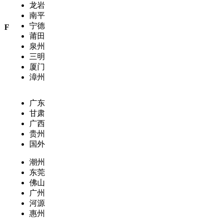
龙岩
南平
宁德
F
莆田
泉州
三明
厦门
漳州
广东
甘肃
广西
贵州
国外
潮州
东莞
佛山
广州
河源
惠州