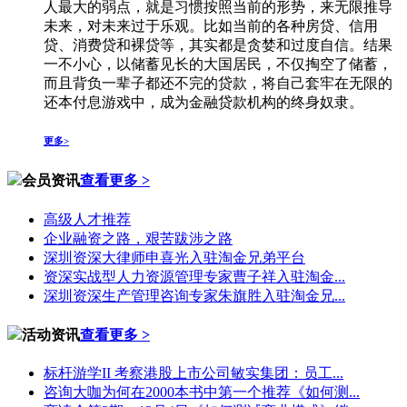
人最大的弱点，就是习惯按照当前的形势，来无限推导
未来，对未来过于乐观。比如当前的各种房贷、信用
贷、消费贷和裸贷等，其实都是贪婪和过度自信。结果
一不小心，以储蓄见长的大国居民，不仅掏空了储蓄，
而且背负一辈子都还不完的贷款，将自己套牢在无限的
还本付息游戏中，成为金融贷款机构的终身奴隶。
更多>
会员资讯
查看更多 >
高级人才推荐
企业融资之路，艰苦跋涉之路
深圳资深大律师申喜光入驻淘金兄弟平台
资深实战型人力资源管理专家曹子祥入驻淘金...
深圳资深生产管理咨询专家朱旗胜入驻淘金兄...
活动资讯
查看更多 >
标杆游学II 考察港股上市公司敏实集团：员工...
咨询大咖为何在2000本书中第一个推荐《如何测...