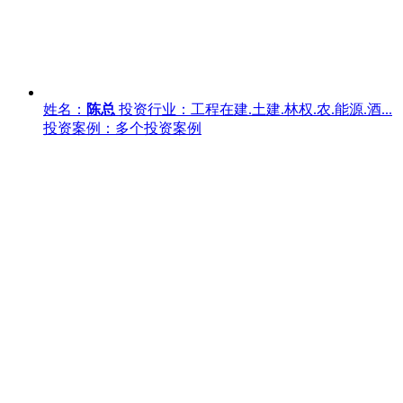
姓名：
陈总
投资行业：工程在建.土建.林权.农.能源.酒...
投资案例：多个投资案例