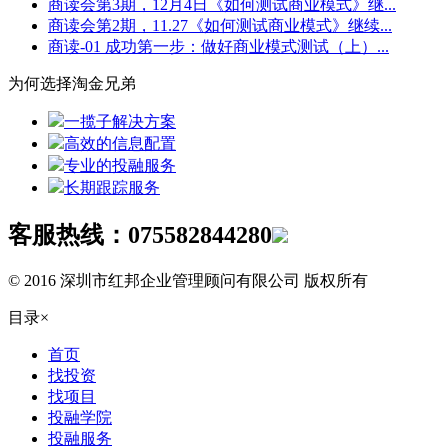
商读会第3期，12月4日《如何测试商业模式》继...
商读会第2期，11.27《如何测试商业模式》继续...
商读-01 成功第一步：做好商业模式测试（上）...
为何选择淘金兄弟
一揽子解决方案
高效的信息配置
专业的投融服务
长期跟踪服务
客服热线：
075582844280
© 2016 深圳市红邦企业管理顾问有限公司 版权所有
目录
×
首页
找投资
找项目
投融学院
投融服务