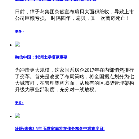
日前，獐子岛集团突然宣布扇贝大面积绝收，导致上市
公司巨额亏损。 时隔四年，扇贝，又一次离奇死亡！
更多>
融信中国：利润比规模更重要
为冲击更大规模，这家闽系房企2017年在内部悄然推行
了变革。首先是改变了布局策略，将全国据点划分为七
大城市群，在管理架构方面，从原有的区域型管理架构
升级为事业部制度，充分对一线放权。
更多>
冷眼:未来3-5年 无数家庭将在债务寒冬中艰难度日!