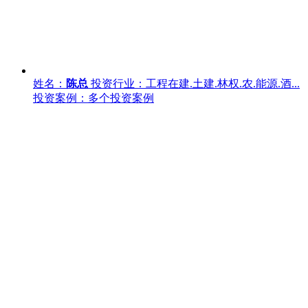
姓名：
陈总
投资行业：工程在建.土建.林权.农.能源.酒...
投资案例：多个投资案例