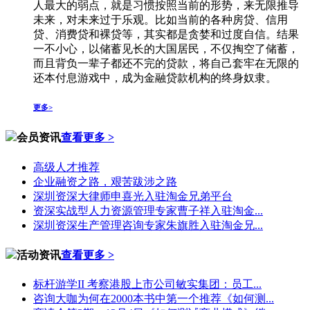
人最大的弱点，就是习惯按照当前的形势，来无限推导
未来，对未来过于乐观。比如当前的各种房贷、信用
贷、消费贷和裸贷等，其实都是贪婪和过度自信。结果
一不小心，以储蓄见长的大国居民，不仅掏空了储蓄，
而且背负一辈子都还不完的贷款，将自己套牢在无限的
还本付息游戏中，成为金融贷款机构的终身奴隶。
更多>
会员资讯
查看更多 >
高级人才推荐
企业融资之路，艰苦跋涉之路
深圳资深大律师申喜光入驻淘金兄弟平台
资深实战型人力资源管理专家曹子祥入驻淘金...
深圳资深生产管理咨询专家朱旗胜入驻淘金兄...
活动资讯
查看更多 >
标杆游学II 考察港股上市公司敏实集团：员工...
咨询大咖为何在2000本书中第一个推荐《如何测...