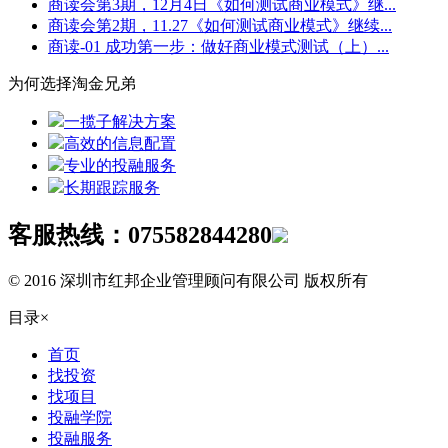
商读会第3期，12月4日《如何测试商业模式》继...
商读会第2期，11.27《如何测试商业模式》继续...
商读-01 成功第一步：做好商业模式测试（上）...
为何选择淘金兄弟
一揽子解决方案
高效的信息配置
专业的投融服务
长期跟踪服务
客服热线：
075582844280
© 2016 深圳市红邦企业管理顾问有限公司 版权所有
目录
×
首页
找投资
找项目
投融学院
投融服务