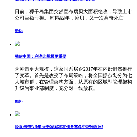
日前，獐子岛集团突然宣布扇贝大面积绝收，导致上市
公司巨额亏损。 时隔四年，扇贝，又一次离奇死亡！
更多>
融信中国：利润比规模更重要
为冲击更大规模，这家闽系房企2017年在内部悄然推行
了变革。首先是改变了布局策略，将全国据点划分为七
大城市群，在管理架构方面，从原有的区域型管理架构
升级为事业部制度，充分对一线放权。
更多>
冷眼:未来3-5年 无数家庭将在债务寒冬中艰难度日!