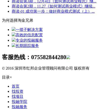
商读会第3期，12月4日《如何测试商业模式》继...
商读会第2期，11.27《如何测试商业模式》继续...
商读-01 成功第一步：做好商业模式测试（上）...
为何选择淘金兄弟
一揽子解决方案
高效的信息配置
专业的投融服务
长期跟踪服务
客服热线：
075582844280
© 2016 深圳市红邦企业管理顾问有限公司 版权所有
目录
×
首页
找投资
找项目
投融学院
投融服务