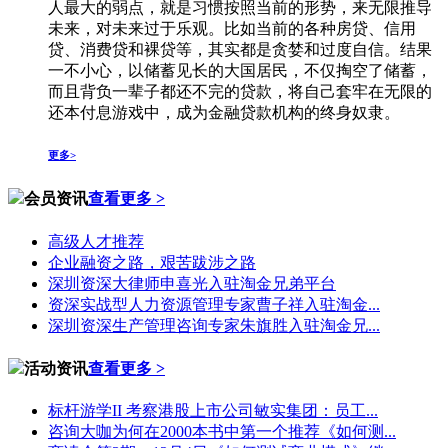
人最大的弱点，就是习惯按照当前的形势，来无限推导
未来，对未来过于乐观。比如当前的各种房贷、信用
贷、消费贷和裸贷等，其实都是贪婪和过度自信。结果
一不小心，以储蓄见长的大国居民，不仅掏空了储蓄，
而且背负一辈子都还不完的贷款，将自己套牢在无限的
还本付息游戏中，成为金融贷款机构的终身奴隶。
更多>
会员资讯
查看更多 >
高级人才推荐
企业融资之路，艰苦跋涉之路
深圳资深大律师申喜光入驻淘金兄弟平台
资深实战型人力资源管理专家曹子祥入驻淘金...
深圳资深生产管理咨询专家朱旗胜入驻淘金兄...
活动资讯
查看更多 >
标杆游学II 考察港股上市公司敏实集团：员工...
咨询大咖为何在2000本书中第一个推荐《如何测...