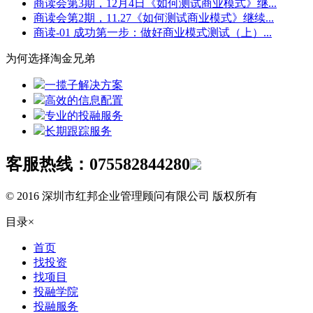
商读会第3期，12月4日《如何测试商业模式》继...
商读会第2期，11.27《如何测试商业模式》继续...
商读-01 成功第一步：做好商业模式测试（上）...
为何选择淘金兄弟
一揽子解决方案
高效的信息配置
专业的投融服务
长期跟踪服务
客服热线：
075582844280
© 2016 深圳市红邦企业管理顾问有限公司 版权所有
目录
×
首页
找投资
找项目
投融学院
投融服务