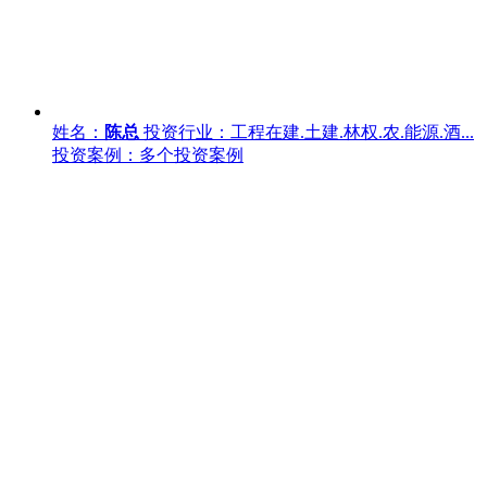
姓名：
陈总
投资行业：工程在建.土建.林权.农.能源.酒...
投资案例：多个投资案例