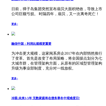
日前，獐子岛集团突然宣布扇贝大面积绝收，导致上市
公司巨额亏损。 时隔四年，扇贝，又一次离奇死亡！
更多>
融信中国：利润比规模更重要
为冲击更大规模，这家闽系房企2017年在内部悄然推行
了变革。首先是改变了布局策略，将全国据点划分为七
大城市群，在管理架构方面，从原有的区域型管理架构
升级为事业部制度，充分对一线放权。
更多>
冷眼:未来3-5年 无数家庭将在债务寒冬中艰难度日!