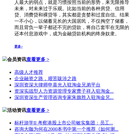
人最大的弱点，就是习惯按照当前的形势，来无限推导
未来，对未来过于乐观。比如当前的各种房贷、信用
贷、消费贷和裸贷等，其实都是贪婪和过度自信。结果
一不小心，以储蓄见长的大国居民，不仅掏空了储蓄，
而且背负一辈子都还不完的贷款，将自己套牢在无限的
还本付息游戏中，成为金融贷款机构的终身奴隶。
更多>
会员资讯
查看更多 >
高级人才推荐
企业融资之路，艰苦跋涉之路
深圳资深大律师申喜光入驻淘金兄弟平台
资深实战型人力资源管理专家曹子祥入驻淘金...
深圳资深生产管理咨询专家朱旗胜入驻淘金兄...
活动资讯
查看更多 >
标杆游学II 考察港股上市公司敏实集团：员工...
咨询大咖为何在2000本书中第一个推荐《如何测...