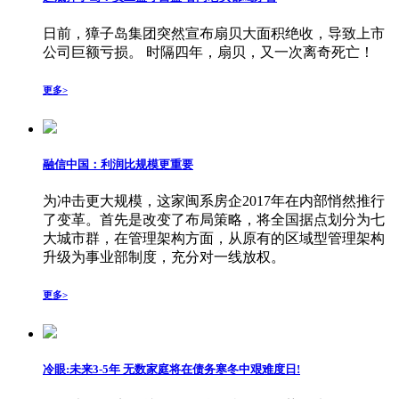
日前，獐子岛集团突然宣布扇贝大面积绝收，导致上市
公司巨额亏损。 时隔四年，扇贝，又一次离奇死亡！
更多>
融信中国：利润比规模更重要
为冲击更大规模，这家闽系房企2017年在内部悄然推行
了变革。首先是改变了布局策略，将全国据点划分为七
大城市群，在管理架构方面，从原有的区域型管理架构
升级为事业部制度，充分对一线放权。
更多>
冷眼:未来3-5年 无数家庭将在债务寒冬中艰难度日!