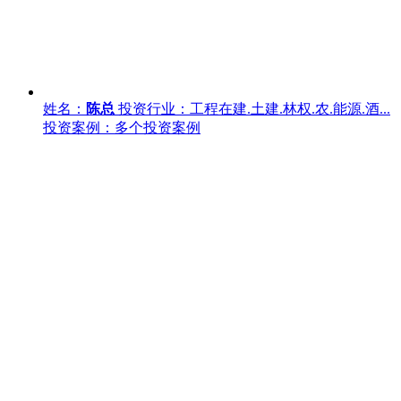
姓名：
陈总
投资行业：工程在建.土建.林权.农.能源.酒...
投资案例：多个投资案例