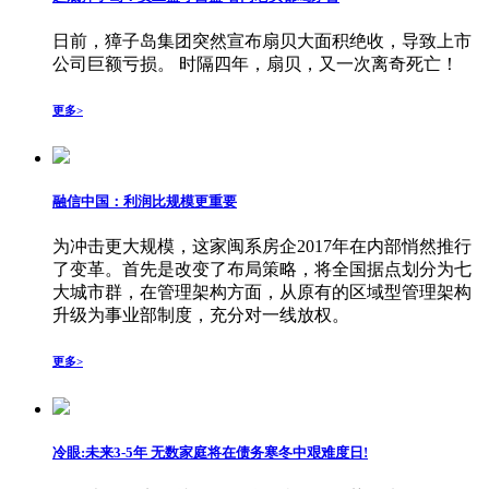
日前，獐子岛集团突然宣布扇贝大面积绝收，导致上市
公司巨额亏损。 时隔四年，扇贝，又一次离奇死亡！
更多>
融信中国：利润比规模更重要
为冲击更大规模，这家闽系房企2017年在内部悄然推行
了变革。首先是改变了布局策略，将全国据点划分为七
大城市群，在管理架构方面，从原有的区域型管理架构
升级为事业部制度，充分对一线放权。
更多>
冷眼:未来3-5年 无数家庭将在债务寒冬中艰难度日!