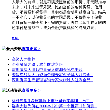
人最大的弱点，就是习惯按照当前的形势，来无限推导
未来，对未来过于乐观。比如当前的各种房贷、信用
贷、消费贷和裸贷等，其实都是贪婪和过度自信。结果
一不小心，以储蓄见长的大国居民，不仅掏空了储蓄，
而且背负一辈子都还不完的贷款，将自己套牢在无限的
还本付息游戏中，成为金融贷款机构的终身奴隶。
更多>
会员资讯
查看更多 >
高级人才推荐
企业融资之路，艰苦跋涉之路
深圳资深大律师申喜光入驻淘金兄弟平台
资深实战型人力资源管理专家曹子祥入驻淘金...
深圳资深生产管理咨询专家朱旗胜入驻淘金兄...
活动资讯
查看更多 >
标杆游学II 考察港股上市公司敏实集团：员工...
咨询大咖为何在2000本书中第一个推荐《如何测...