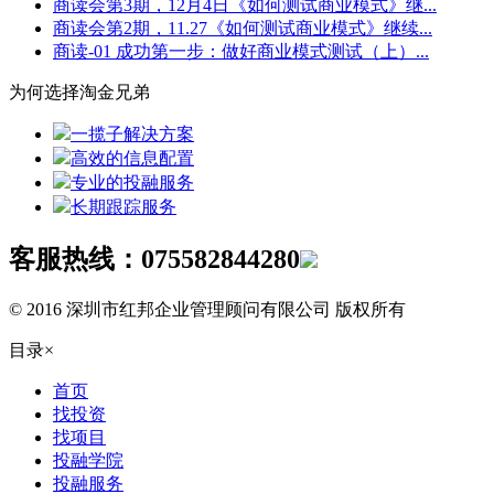
商读会第3期，12月4日《如何测试商业模式》继...
商读会第2期，11.27《如何测试商业模式》继续...
商读-01 成功第一步：做好商业模式测试（上）...
为何选择淘金兄弟
一揽子解决方案
高效的信息配置
专业的投融服务
长期跟踪服务
客服热线：
075582844280
© 2016 深圳市红邦企业管理顾问有限公司 版权所有
目录
×
首页
找投资
找项目
投融学院
投融服务