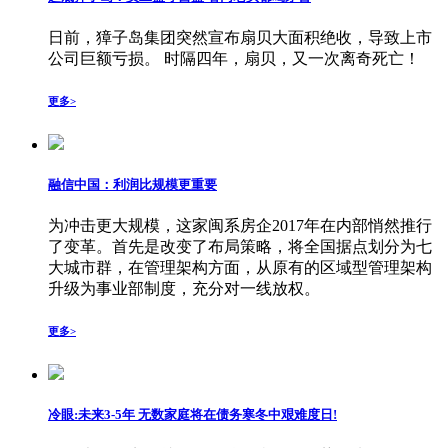
日前，獐子岛集团突然宣布扇贝大面积绝收，导致上市
公司巨额亏损。 时隔四年，扇贝，又一次离奇死亡！
更多>
融信中国：利润比规模更重要
为冲击更大规模，这家闽系房企2017年在内部悄然推行
了变革。首先是改变了布局策略，将全国据点划分为七
大城市群，在管理架构方面，从原有的区域型管理架构
升级为事业部制度，充分对一线放权。
更多>
冷眼:未来3-5年 无数家庭将在债务寒冬中艰难度日!