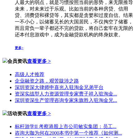
人最大的弱点，就是习惯按照当前的形势，来无限推导
未来，对未来过于乐观。比如当前的各种房贷、信用
贷、消费贷和裸贷等，其实都是贪婪和过度自信。结果
一不小心，以储蓄见长的大国居民，不仅掏空了储蓄，
而且背负一辈子都还不完的贷款，将自己套牢在无限的
还本付息游戏中，成为金融贷款机构的终身奴隶。
更多>
会员资讯
查看更多 >
高级人才推荐
企业融资之路，艰苦跋涉之路
深圳资深大律师申喜光入驻淘金兄弟平台
资深实战型人力资源管理专家曹子祥入驻淘金...
深圳资深生产管理咨询专家朱旗胜入驻淘金兄...
活动资讯
查看更多 >
标杆游学II 考察港股上市公司敏实集团：员工...
咨询大咖为何在2000本书中第一个推荐《如何测...