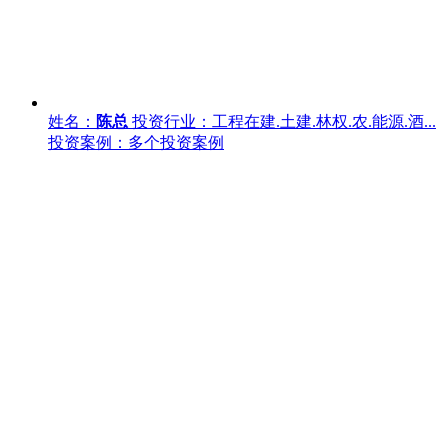
姓名：
陈总
投资行业：工程在建.土建.林权.农.能源.酒...
投资案例：多个投资案例