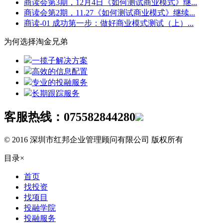
商读会第3期，12月4日《如何测试商业模式》继...
商读会第2期，11.27《如何测试商业模式》继续...
商读-01 成功第一步：做好商业模式测试（上）...
为何选择淘金兄弟
一揽子解决方案
高效的信息配置
专业的投融服务
长期跟踪服务
客服热线：
075582844280
© 2016 深圳市红邦企业管理顾问有限公司 版权所有
目录
×
首页
找投资
找项目
投融学院
投融服务