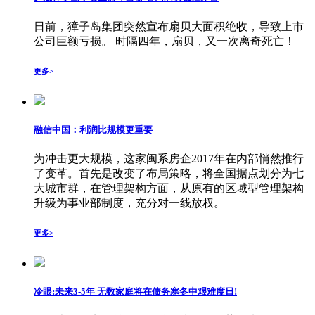
日前，獐子岛集团突然宣布扇贝大面积绝收，导致上市
公司巨额亏损。 时隔四年，扇贝，又一次离奇死亡！
更多>
融信中国：利润比规模更重要
为冲击更大规模，这家闽系房企2017年在内部悄然推行
了变革。首先是改变了布局策略，将全国据点划分为七
大城市群，在管理架构方面，从原有的区域型管理架构
升级为事业部制度，充分对一线放权。
更多>
冷眼:未来3-5年 无数家庭将在债务寒冬中艰难度日!