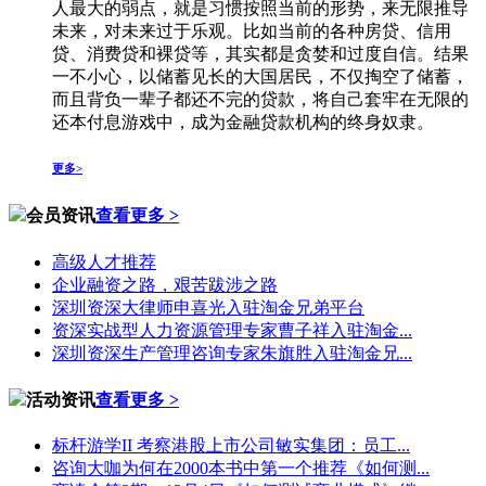
人最大的弱点，就是习惯按照当前的形势，来无限推导
未来，对未来过于乐观。比如当前的各种房贷、信用
贷、消费贷和裸贷等，其实都是贪婪和过度自信。结果
一不小心，以储蓄见长的大国居民，不仅掏空了储蓄，
而且背负一辈子都还不完的贷款，将自己套牢在无限的
还本付息游戏中，成为金融贷款机构的终身奴隶。
更多>
会员资讯
查看更多 >
高级人才推荐
企业融资之路，艰苦跋涉之路
深圳资深大律师申喜光入驻淘金兄弟平台
资深实战型人力资源管理专家曹子祥入驻淘金...
深圳资深生产管理咨询专家朱旗胜入驻淘金兄...
活动资讯
查看更多 >
标杆游学II 考察港股上市公司敏实集团：员工...
咨询大咖为何在2000本书中第一个推荐《如何测...