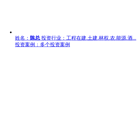
姓名：
陈总
投资行业：工程在建.土建.林权.农.能源.酒...
投资案例：多个投资案例