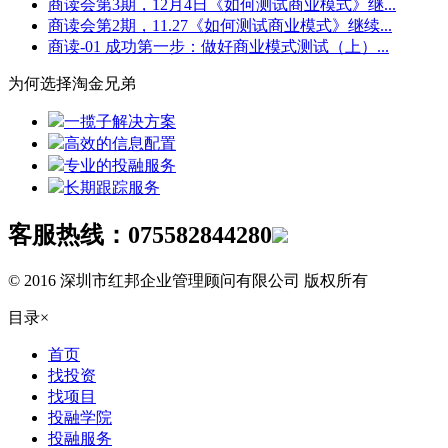
商读会第3期，12月4日《如何测试商业模式》继...
商读会第2期，11.27《如何测试商业模式》继续...
商读-01 成功第一步：做好商业模式测试（上）...
为何选择淘金兄弟
一揽子解决方案
高效的信息配置
专业的投融服务
长期跟踪服务
客服热线：
075582844280
© 2016 深圳市红邦企业管理顾问有限公司 版权所有
目录
×
首页
找投资
找项目
投融学院
投融服务