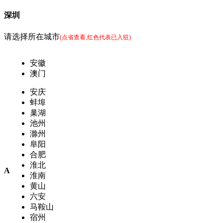
深圳
请选择所在城市
(点省查看,红色代表已入驻)
安徽
澳门
安庆
蚌埠
巢湖
池州
滁州
阜阳
合肥
淮北
A
淮南
黄山
六安
马鞍山
宿州