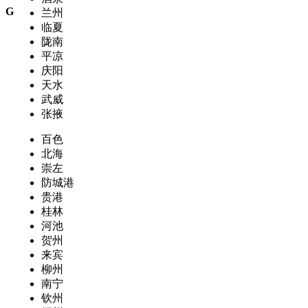
G
兰州
临夏
陇南
平凉
庆阳
天水
武威
张掖
百色
北海
崇左
防城港
贵港
桂林
河池
贺州
来宾
柳州
南宁
钦州