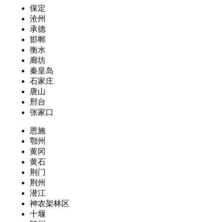
保定
沧州
承德
邯郸
衡水
廊坊
秦皇岛
石家庄
唐山
邢台
张家口
恩施
鄂州
黄冈
黄石
荆门
荆州
潜江
神农架林区
十堰