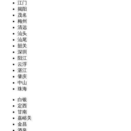
江门
揭阳
茂名
梅州
清远
汕头
汕尾
韶关
深圳
阳江
云浮
湛江
肇庆
中山
珠海
白银
定西
甘南
嘉峪关
金昌
酒泉