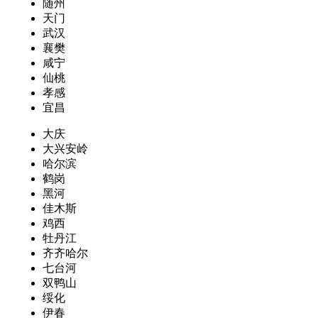
随州
天门
武汉
襄樊
咸宁
仙桃
孝感
宜昌
大庆
大兴安岭
哈尔滨
鹤岗
黑河
佳木斯
鸡西
牡丹江
齐齐哈尔
七台河
双鸭山
绥化
伊春