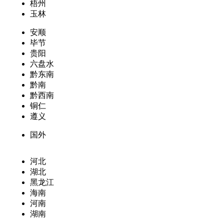
梧州
玉林
安顺
毕节
贵阳
六盘水
黔东南
黔南
黔西南
铜仁
遵义
国外
河北
湖北
黑龙江
海南
河南
湖南