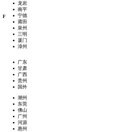
龙岩
南平
宁德
F
莆田
泉州
三明
厦门
漳州
广东
甘肃
广西
贵州
国外
潮州
东莞
佛山
广州
河源
惠州