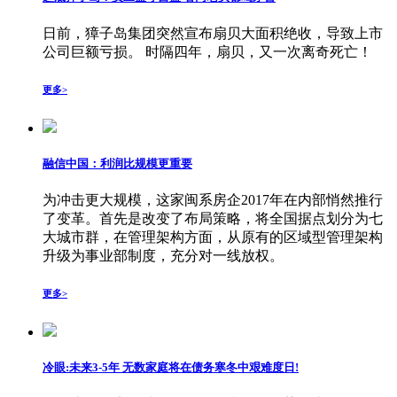
日前，獐子岛集团突然宣布扇贝大面积绝收，导致上市
公司巨额亏损。 时隔四年，扇贝，又一次离奇死亡！
更多>
融信中国：利润比规模更重要
为冲击更大规模，这家闽系房企2017年在内部悄然推行
了变革。首先是改变了布局策略，将全国据点划分为七
大城市群，在管理架构方面，从原有的区域型管理架构
升级为事业部制度，充分对一线放权。
更多>
冷眼:未来3-5年 无数家庭将在债务寒冬中艰难度日!